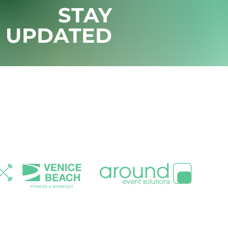
STAY
UPDATED
ess
Cooperation
Jobs
Awareness
Volu
MAIN PARTNER
RE PARTNER & SUPPORTER