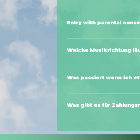
Yes, there is a parking lot. It is
shop at www.electric-horizon.com
Entry with parental cons
Access to the festival grounds i
parent or guardian or with a pare
Welche Musikrichtung läu
Floor 1: GARDEN · TechnoFloor 2:
Was passiert wenn ich et
Lost and found items can be collec
and found office in the BASEME
Was gibt es für Zahlungs
Auf dem Festivalgelände wird die
abgewickelt. Ihr könnt mit den g