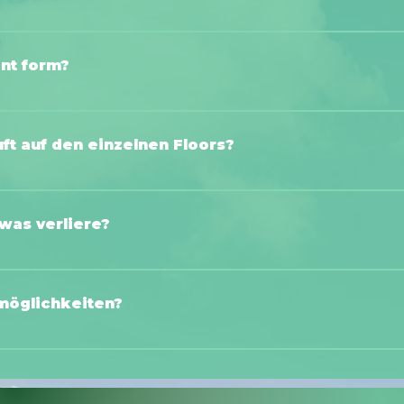
 signposted from the festival grounds.Please book your paid parkin
/tickets
ent form?
s only granted to persons aged 18 and over. We cannot make exce
ntal permission slip.
ft auf den einzelnen Floors?
 FABRIC · Hardtechno & TranceFloor 3: TIMELAB · 90s Techno & T
was verliere?
ted during the festival at the information counter at the entranc
NT CLUB Schwetzingen.
möglichkeiten?
 Zahlung mit Bargeld nicht möglich sein. Das ganze Event wird C
ängigen EC- & Kreditkarten, sowie Apple & Google Pay bezahlen.