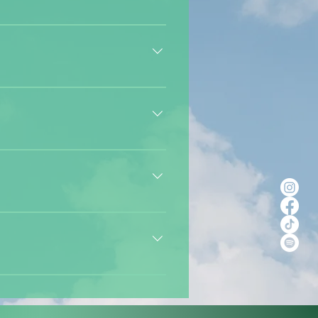
g tickets in advance in the ticket
ptions, even if accompanied by a
rance ClassicsFloor 4: STATION
e or after the festival at the lost
ashless, also Bargeldlos,