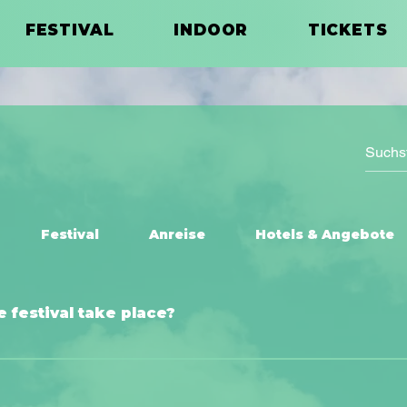
FESTIVAL
INDOOR
TICKETS
Festival
Anreise
Hotels & Angebote
festival take place?
m.Weldegarten Plankstadt Address: Brauereistraße 1, 68723 Plank
ess: Carl-Theodor-Straße 7, 68723 Schwetzingen