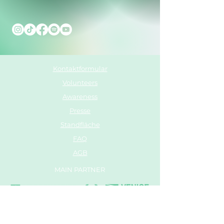
Kontaktformular
Volunteers
Awareness
Presse
Standfläche
FAQ
AGB
MAIN PARTNER