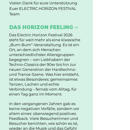
Vielen Dank für eure Unterstützung
Euer ELECTRIC HORIZON FESTIVAL
Team
DAS HORIZON FEELING ∞
Das Electric Horizon Festival 2026
steht für weit mehr als eine klassische
„Bum-Bum“-Veranstaltung. Es ist ein
Ort, an dem sich Menschen
unterschiedlichster Altersgruppen
begegnen – von Liebhabern der
Techno-Classics der 90er bis hin zur
neuen Generation der Hardtechno-
und Trance-Szene. Was hier entsteht,
ist etwas Besonderes: gemeinsames
Tanzen, Lachen und echte
Verbindung – fernab vom Alltag, für
einen Tag ganz im Moment.
In den vergangenen Jahren gab es
keine negativen Vorfälle, sondern vor
allem eines: überwiegend positives
Feedback. Viele Besucherinnen und
Besucher berichten, wie schön es ist,
wieder an die Musik und das Gefühl